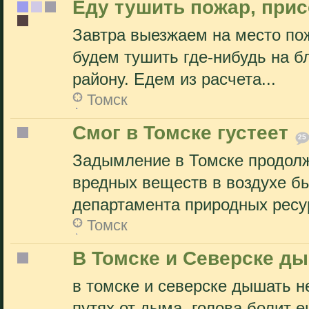
Еду тушить пожар, при
Завтра выезжаем на место пож
будем тушить где-нибудь на б
району. Едем из расчета...
Томск
Смог в Томске густеет
25
Задымление в Томске продолж
вредных веществ в воздухе бы
департамента природных ресур
Томск
В Томске и Северске д
в томске и северске дышать н
путях от дыма. голова болит е