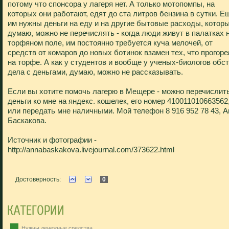
потому что спонсора у лагеря нет. А только мотопомпы, на
которых они работают, едят до ста литров бензина в сутки. Е
им нужны деньги на еду и на другие бытовые расходы, которы
думаю, можно не перечислять - когда люди живут в палатках 
торфяном поле, им постоянно требуется куча мелочей, от
средств от комаров до новых ботинок взамен тех, что прогоре
на торфе. А как у студентов и вообще у ученых-биологов обс
дела с деньгами, думаю, можно не рассказывать.
Если вы хотите помочь лагерю в Мещере - можно перечислит
деньги ко мне на яндекс. кошелек, его номер 410011010663562
или передать мне наличными. Мой телефон 8 916 952 78 43, А
Баскакова.
Источник и фотографии -
http://annabaskakova.livejournal.com/373622.html
Достоверность:
0
Нужны денежные средства