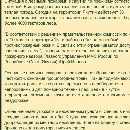
Ситуация с лесными пожарами в Якутии по-прежнему остаетс
сложной. Быстрому распространению огня способствует суха
тёплая погода. Сегодня на территории Якутии действует 36
лесных пожаров, из которых локализованы только девять. Го
более 4000 гектаров леса.
"В соответствии с решением правительственной комиссии по
от 10 мая на территории 15-ти районов объявлен особый
противопожарный режим. В связи с этим ограничивается дост
населения в леса", - говорит заместитель начальника управле
пожарного надзора Главного управления МЧС России по
Республике Саха (Якутия) Юрий Иванов.
Основные причины пожаров - неосторожное обращение с огнё
частности, сжигание прошлогодней травы. Такие поджоги вых
из под контроля, и за короткое время огонь перебирается в
непроходимый для пожарной техники лес. Ведь в Якутии
территория - огромная, сказывается отдалённость многих мес
бездорожье.
Огонь начинает угрожать и населенным пунктам. Сейчас в них
создают оперативные штабы. К тушению пожаров привлекаю
добровольцев из местного населения. Всего на борьбу с огнё
брошено около полутора тысяч человек.