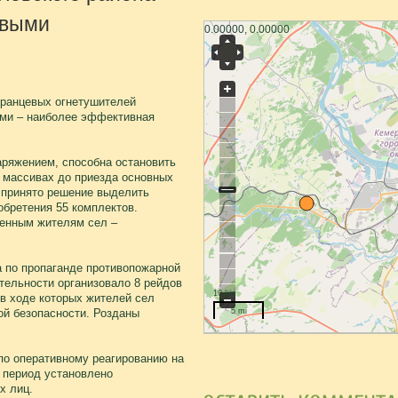
евыми
0.00000, 0.00000
 ранцевых огнетушителей
ми – наиболее эффективная
аряжением, способна остановить
 массивах до приезда основных
 принято решение выделить
обретения 55 комплектов.
венным жителям сел –
а по пропаганде противопожарной
тельности организовало 8 рейдов
10 km
 в ходе которых жителей сел
ой безопасности. Розданы
5 mi
 по оперативному реагированию на
 период установлено
х лиц.