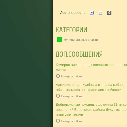
Достоверность:
0
Муниципальные власти
Кемеровские афганцы помогают погорельца
Алтая.
Кемерово, 0 км
Администрация Кузбасса взяла на себя д
обязательства по охране лесов области
Кемерово, 0 км
Добровольные пожарные дружины 11-ти се
поселений Беловского района будут осна
огнетушителями
Кемерово, 0 км