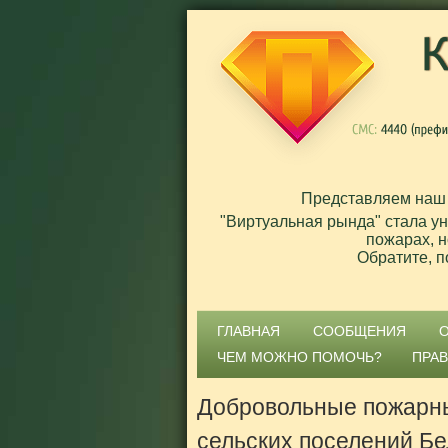
Представляем наш
"Виртуальная рында" стала у
пожарах, н
Обратите, п
ГЛАВНАЯ
СООБЩЕНИЯ
ЧЕМ МОЖНО ПОМОЧЬ?
ПРА
Добровольные пожарны
сельских поселений Бе