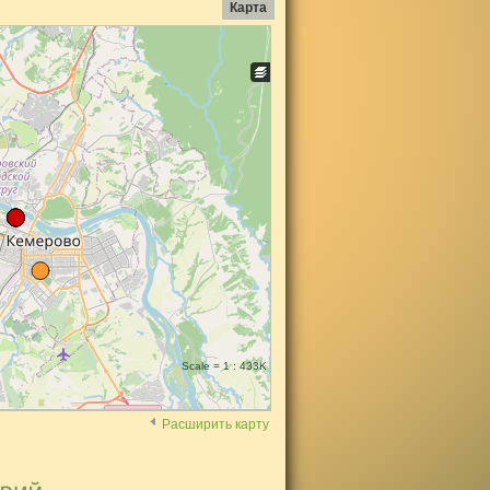
Карта
Scale = 1 : 433K
Расширить карту