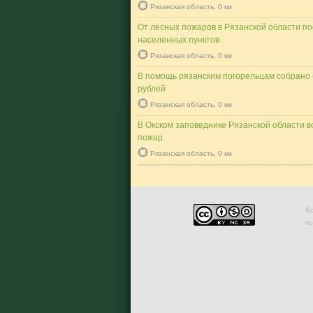
Рязанская область, 0 км
От лесных пожаров в Рязанской области п
населенных пунктов
Рязанская область, 0 км
В помощь рязанским погорельцам собрано 
рублей
Рязанская область, 0 км
В Окском заповеднике Рязанской области 
пожар.
Рязанская область, 0 км
Во
п