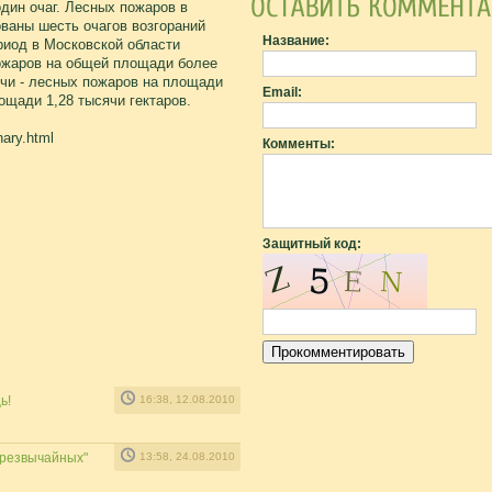
один очаг. Лесных пожаров в
ованы шесть очагов возгораний
Название:
риод в Московской области
пожаров на общей площади более
сячи - лесных пожаров на площади
Email:
лощади 1,28 тысячи гектаров.
hary.html
Комменты:
Защитный код:
ь!
16:38, 12.08.2010
Чрезвычайных"
13:58, 24.08.2010