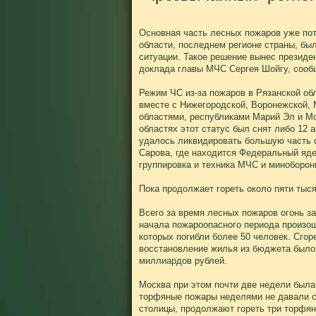
Основная часть лесных пожаров уже пот
области, последнем регионе страны, бы
ситуации. Такое решение вынес президе
доклада главы МЧС Сергея Шойгу, сооб
Режим ЧС из-за пожаров в Рязанской об
вместе с Нижегородской, Воронежской,
областями, республиками Марий Эл и Мо
областях этот статус был снят либо 12 а
удалось ликвидировать большую часть о
Сарова, где находится Федеральный яде
группировка и техника МЧС и миноборон
Пока продолжает гореть около пяти тыся
Всего за время лесных пожаров огонь за
начала пожароопасного периода произош
которых погибли более 50 человек. Сгор
восстановление жилья из бюджета было
миллиардов рублей.
Москва при этом почти две недели была
торфяные пожары неделями не давали 
столицы, продолжают гореть три торфян