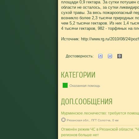
площади 0,9 гектара. За сутки потушен 
области не осталось, за сутки ликвидир
сухой травы. За весь пожароопасный пе
возникло более 2,3 тысячи природных 
чем 5,2 тысячи гектаров. Из них 1,4 ты
4 тысячи гектаров, 982 - торфяных на п
Источник: http://www.rg.ru/2010/08/24/poz
Достоверность:
0
Оказанная помощь
Мурминское лесничество: требуется помощ
Рязанская обл., ПГТ Солотча, 0 км
Отменён режим ЧС в Рязанской области. "
регионов больше нет