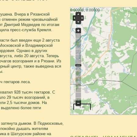
0.00000, 0.00000
ушена. Вчера в Рязанской
л отменен режим чрезвычайной
нт Дмитрий Медведев по итогам
щила пресс-служба Кремля.
ласти был введен еще 2 августа
 Московской и Владимирской
рдовия. Однако в других
вгуста, либо 20 августа. Теперь
чагов возгорания и в Рязани. Из
рный центр, также выведена вся
ы.
ч гектаров леса.
хватил 928 тысяч гектаров. С
ло 29 тысяч возгораний, в
10 km
ели 2,5 тысячи домов. На
 выделено более пяти
5 mi
 затянута дымом. В Подмосковье,
спокойно дышать жителям
ика в Шатурском районе на