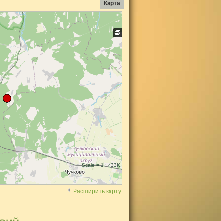
Карта
Scale = 1 : 433K
Расширить карту