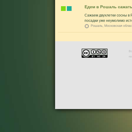
Едем в Рошаль сажат
Сажаем двухлетки сосны в 
посадки уже неумолимо исте
Рошаль, Московская облас
Во
п