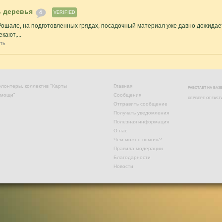
ь деревья
4
VERIFIED
Рошале, на подготовленных грядах, посадочный материал уже давно дожидает
кают,...
ть
лонтеры, коллектив "Карты
Главная
РАБОТАЕТ НА БА
омощи"
Сообщения
СЕРВЕРЕ ОТ
FAST
Отправить сообщение
Получать уведомления
Полезная информация
О нас
Чем можно помочь?
Правила модерации
Благодарности
Новости