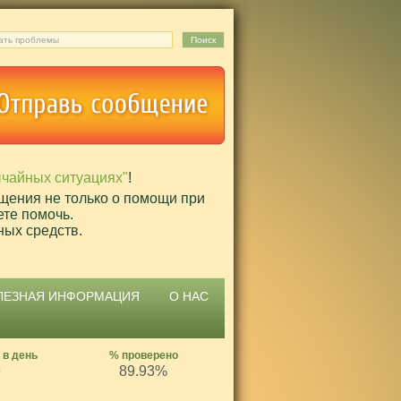
ычайных ситуациях"
!
щения не только о помощи при
ете помочь.
ных средств.
ЛЕЗНАЯ ИНФОРМАЦИЯ
О НАС
 в день
% проверено
9
89.93%