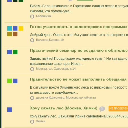
Гибель Балашихинского и Горенского еловых лесов в резул
сказали, что помочь уже...
Балашиха
Готов участвовать в волонтерских программа
Добрый день! Очень хотел бы участвовать в волонтерских
Балахна,Кирова 19
Практический семинар по созданию любительс
Здравствуйте! Продолжаем желудевую тему :) Не так давно
выращивание саженцев. И вот,...
Москва, ул. Одесская, д.14
Правительство не может выполнить обещания 
В ситуации вокруг Химкинского леса возник новый поворот
га леса вместо вырубаемых...
деревня Колеоново, Московская область
Хочу сажать лес (Москва, Химки)
2
НЕ ПРОВЕРЕ
хочу сажать лес. шахбазян Ирина самвеловна 8906044023
Химки