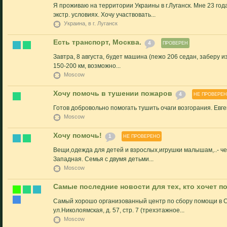
Я проживаю на территории Украины в г.Луганск. Мне 23 го
экстр. условиях. Хочу участвовать...
Украина, в г. Луганск
Есть транспорт, Москва.
4
ПРОВЕРЕН
Завтра, 8 августа, будет машина (пежо 206 седан, заберу и
150-200 км, возможно...
Moscow
Хочу помочь в тушении пожаров
4
НЕ ПРОВЕРЕ
Готов добровольно помогать тушить очаги возгорания. Евг
Moscow
Хочу помочь!
1
НЕ ПРОВЕРЕНО
Вещи,одежда для детей и взрослых,игрушки малышам,..- ч
Западная. Семья с двумя детьми...
Moscow
Самые последние новости для тех, кто хочет п
Самый хорошо организованный центр по сбору помощи в Си
ул.Николоямская, д. 57, стр. 7 (трехэтажное...
Moscow