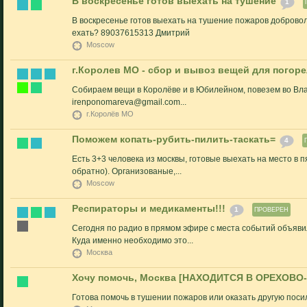
В воскресенье готов выехать на тушение
1
В воскресенье готов выехать на тушение пожаров добровол
ехать? 89037615313 Дмитрий
Moscow
г.Королев МО - сбор и вывоз вещей для погор
Собираем вещи в Королёве и в Юбилейном, повезем во Влад
irenponomareva@gmail.com...
г.Королёв МО
Поможем копать-рубить-пилить-таскать=
4
Есть 3+3 человека из москвы, готовые выехать на место в п
обратно). Организованые,...
Moscow
Респираторы и медикаменты!!!
1
ПРОВЕРЕН
Сегодня по радио в прямом эфире с места событий объявил
Куда именно необходимо это...
Москва
Хочу помочь, Москва [НАХОДИТСЯ В ОРЕХОВО
Готова помочь в тушении пожаров или оказать другую пос