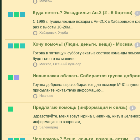
Moscow
Куда лететь? Эскадрилья Ан-2 (2 - 6 бортов)
3
С 1998 г. Тушим лесные пожары с Ан-2СХ в Хабаровском кра
раз с высоты 10-20м...
Хабаровск, Хурба
Хочу помочь! (Люди, деньги, вещи) - Москва
1
Готова в пятницу и субботу ехать в составе команды помог
будет кто-то на машине....
Москва, Осенний бульвар
Ивановская область Собирается группа добро
Группа добровольцев собирается для помощи МЧС в туше
присылайте контактную информацию...
Иваново
Предлагаю помощь (информация и связь)
1
Здравствуйте, Меня зовут Ирина Синягина, живу в Зеленог
информацию по вопросам,...
Зеленоград
Чем помочь? Вещи, деньги, помощь детям...
8