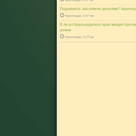
Подскажите, как помочь деньгами? Красно
Краснодар, 0.67 км
В лесах Краснодарского края введен прот
режим
Краснодар, 0.67 км