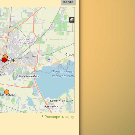
Карта
Scale = 1 : 433K
Расширить карту