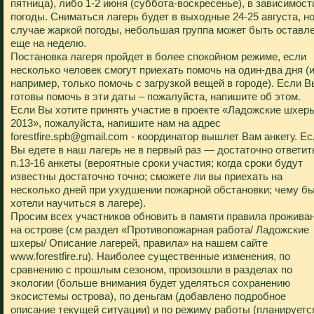
пятница), либо 1-2 июня (суббота-воскресенье), в зависимост
погоды. Сниматься лагерь будет в выходные 24-25 августа, но
случае жаркой погоды, небольшая группа может быть оставл
еще на неделю.
Постановка лагеря пройдет в более спокойном режиме, если
несколько человек смогут приехать помочь на один-два дня (и
например, только помочь с загрузкой вещей в городе). Если В
готовы помочь в эти даты – пожалуйста, напишите об этом.
Если Вы хотите принять участие в проекте «Ладожские шхер
2013», пожалуйста, напишите нам на адрес
forestfire.spb@gmail.com - координатор вышлет Вам анкету. Е
Вы едете в наш лагерь не в первый раз — достаточно ответит
п.13-16 анкеты (вероятные сроки участия; когда сроки будут
известны достаточно точно; сможете ли вы приехать на
несколько дней при ухудшении пожарной обстановки; чему б
хотели научиться в лагере).
Просим всех участников обновить в памяти правила прожива
на острове (см раздел «Противопожарная работа/ Ладожские
шхеры/ Описание лагерей, правила» на нашем сайте
www.forestfire.ru). Наиболее существенные изменения, по
сравнению с прошлым сезоном, произошли в разделах по
экологии (больше внимания будет уделяться сохранению
экосистемы острова), по деньгам (добавлено подробное
описание текущей ситуации) и по режиму работы (планируетс