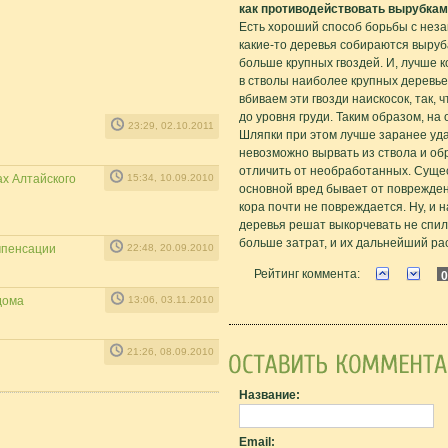
как противодействовать вырубкам
Есть хороший способ борьбы с неза
какие-то деревья собираются выруб
больше крупных гвоздей. И, лучше к
в стволы наиболее крупных деревье
вбиваем эти гвозди наискосок, так,
до уровня груди. Таким образом, на
23:29, 02.10.2011
Шляпки при этом лучше заранее удал
невозможно вырвать из ствола и о
отличить от необработанных. Сущес
х Алтайского
15:34, 10.09.2010
основной вред бывает от поврежде
кора почти не повреждается. Ну, и
деревья решат выкорчевать не спил
больше затрат, и их дальнейший ра
мпенсации
22:48, 20.09.2010
Рейтинг коммента:
0
дома
13:06, 03.11.2010
21:26, 08.09.2010
Название:
Email: