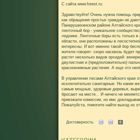
С сайта www.forest.ru:
Здравствуйте! Очень нужна помощь прир
как обращения простых граждан не дают 
Панкрушихинском районе Алтайского кр
ленточный бор - уникальное сообщество
леднике. Ленточные боры есть только в
области, они расположены в лесостепно
интересны. И вот именно такой бор бес
жители говорят: скоро насквозь будет п
растет несколько видов орхидей: венер
двулистная и (предположительно) пальч
краснокнижные растения. А еще это нео
В управлении лесами Алтайского края о
исключительно санитарные. Но какие же
самые мощные, здоровые деревья, выре
бросают на месте... И ничего не меняет
приезжали комиссии, но имс докладывают
Пожалуйста, помогите найти выход из эт
Достоверность:
0