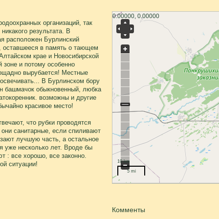
0.00000, 0.00000
одоохранных организаций, так
никакого результата. В
ая расположен Бурлинский
, оставшееся в память о тающем
 Алтайском крае и Новосибирской
й зоне и потому особенно
пощадно вырубается! Местные
росвечивать... В Бурлинском бору
ин башмачок обыкновенный, любка
атокоренник. возможны и другие
бычайно красивое место!
твечают, что рубки проводятся
 они санитарные, если спиливают
зают лучшую часть, а остальное
ся уже несколько лет. Вроде бы
 : все хорошо, все законно.
10 km
ой ситуации!
5 mi
Комменты