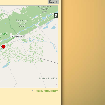
Карта
Scale = 1 : 433K
Расширить карту