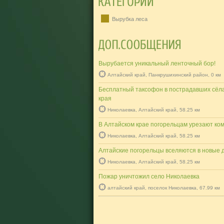
Вырубка леса
Вырубается уникальный ленточный бор!
Алтайский край, Панкрушихинский район, 0 км
Бесплатный таксофон в пострадавших сёла
края
Николаевка, Алтайский край, 58.25 км
В Алтайском крае погорельцам урезают ко
Николаевка, Алтайский край, 58.25 км
Алтайские погорельцы вселяются в новые 
Николаевка, Алтайский край, 58.25 км
Пожар уничтожил село Николаевка
алтайский край, поселок Николаевка, 67.99 км