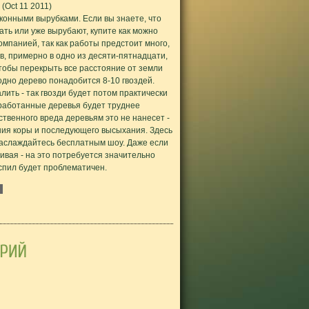
(Oct 11 2011)
конными вырубками. Если вы знаете, что
ать или уже вырубают, купите как можно
омпанией, так как работы предстоит много,
в, примерно в одно из десяти-пятнадцати,
 чтобы перекрыть все расстояние от земли
 одно дерево понадобится 8-10 гвоздей.
ить - так гвозди будет потом практически
бработанные деревья будет труднее
твенного вреда деревьям это не нанесет -
ния коры и последующего высыхания. Здесь
 наслаждайтесь бесплатным шоу. Даже если
ивая - на это потребуется значительно
спил будет проблематичен.