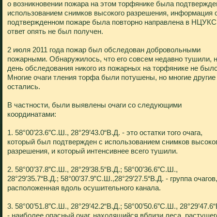
о возникновении пожара на этом торфянике была подтвержде
использованием снимков высокого разрешения, информация 
подтвержденном пожаре была повторно направлена в НЦУКС,
ответ опять не был получен.
2 июля 2011 года пожар был обследован добровольными
пожарными. Обнаружилось, что его совсем недавно тушили, н
день обследования никого из пожарных на торфянике не было
Многие очаги тления торфа были потушены, но многие другие
остались.
В частности, были выявлены очаги со следующими
координатами:
1. 58°00’23.6”С.Ш., 28°29’43.0“В.Д. - это остатки того очага,
который был подтвержден с использованием снимков высоко
разрешения, и который интенсивнее всего тушили.
2. 58°00’37.8”С.Ш., 28°29’38.5“В.Д.; 58°00’36.6”С.Ш.,
28°29’35.7“В.Д.; 58°00’37.9”С.Ш.,28°29’27.5“В.Д. - группа очагов
расположенная вдоль осушительного канала.
3. 58°00’51.8”С.Ш., 28°29’42.2“В.Д.; 58°00’50.6”С.Ш., 28°29’47.6“
- наиболее опасный очаг, находящийся вблизи леса, растущег