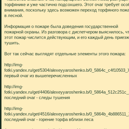
торфянике и уже частично подсохшего. Этот очаг требует осо
внимания, поскольку здесь возможен переход торфяного пож
в лесной.
Информация о пожаре была доведения государственной
пожарной охраны. Из разговора с диспетчером выяснилось, ч
этот пожар числится действующим, и его каждый день приез
тушить.
Вот так сейчас выглядят отдельные элементы этого пожара:
http://img-
fotki.yandex.ru/get/5304/alexeyyaroshenko.b/0_5864c_c4f10503_
первый очаг из вышеперечисленных
http://img-
fotki.yandex.ru/get/4406/alexeyyaroshenko.b/0_5864a_512c251c_
последний очаг - следы тушения
http://img-
fotki.yandex.ru/get/4516/alexeyyaroshenko.b/0_5864b_4b886511_
последний очаг - горение торфа вблизи леса