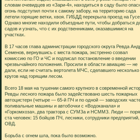
словам очевидцев из «Зари-4», находиться в саду было опас
огонь подступил почти к самому забору, на территорию сада
летели горящие ветки, хвоя. ГИБДД перекрыла проезд на Гусе
Однако многие находили объездные пути, чтобы добраться д
садов и узнать, что с их родственниками, оказавшимися на
участках.
В 17 часов глава администрации городского округа Ревда Анд
Семенов, вернувшись с места пожара, экстренно созвал
комиссию по ГО и ЧС и подписал постановление о введении
чрезвычайного положения. Просили в области авиацию — не
дали, если не считать вертолета МЧС, сделавшего несколько
кругов над горящим лесом.
Всего 18 мая на тушении самого крупного в современной исто
Ревды лесного пожара было задействовано шесть пожарных
автоцистерн (четыре — 65-й ПЧ и по одной — заводских часте
поливальные машины и автобочки с «Водоканала» и
«Горкомхоза», два трактора с СУМЗа и НСММЗ. Люди — пор
ста человек: 15 бойцов ПЧ, лесники, сотрудники предприятий,
ОВД.
Борьба с огнем шла, пока было возможно.