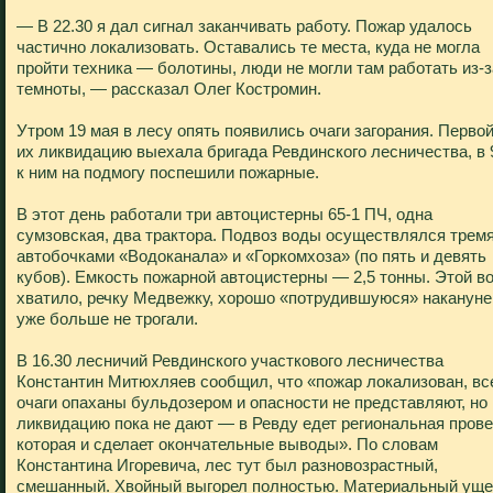
— В 22.30 я дал сигнал заканчивать работу. Пожар удалось
частично локализовать. Оставались те места, куда не могла
пройти техника — болотины, люди не могли там работать из-з
темноты, — рассказал Олег Костромин.
Утром 19 мая в лесу опять появились очаги загорания. Первой
их ликвидацию выехала бригада Ревдинского лесничества, в 
к ним на подмогу поспешили пожарные.
В этот день работали три автоцистерны 65-1 ПЧ, одна
сумзовская, два трактора. Подвоз воды осуществлялся трем
автобочками «Водоканала» и «Горкомхоза» (по пять и девять
кубов). Емкость пожарной автоцистерны — 2,5 тонны. Этой в
хватило, речку Медвежку, хорошо «потрудившуюся» накануне
уже больше не трогали.
В 16.30 лесничий Ревдинского участкового лесничества
Константин Митюхляев сообщил, что «пожар локализован, вс
очаги опаханы бульдозером и опасности не представляют, но
ликвидацию пока не дают — в Ревду едет региональная прове
которая и сделает окончательные выводы». По словам
Константина Игоревича, лес тут был разновозрастный,
смешанный. Хвойный выгорел полностью. Материальный ущ