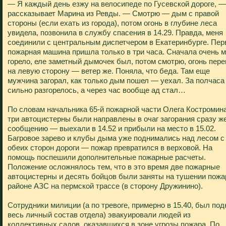
— Я каждый день езжу на велосипеде по Гусевской дороге, —
рассказывает Марина из Ревды. — Смотрю — дым с правой
стороны (если ехать из города), потом огонь в глубине леса
увидела, позвонила в службу спасения в 14.29. Правда, меня
соединили с центральным диспетчером в Екатеринбурге. Пер
пожарная машина пришла только в три часа. Сначала очень 
горело, еле заметный дымочек был, потом смотрю, огонь пер
на левую сторону — ветер же. Поняла, что беда. Там еще
мужчина загорал, как только дым пошел — уехал. За полчаса
сильно разгорелось, а через час вообще ад стал…
По словам начальника 65-й пожарной части Олега Костромина
три автоцистерны были направлены в очаг загорания сразу ж
сообщению — выехали в 14.52 и прибыли на место в 15.02.
Багровое зарево и клубы дыма уже поднимались над лесом с
обеих сторон дороги — пожар превратился в верховой. На
помощь поспешили дополнительные пожарные расчеты.
Положение осложнялось тем, что в это время две пожарные
автоцистерны и десять бойцов были заняты на тушении пожа
районе АЗС на пермской трассе (в сторону Дружинино).
Сотрудники милиции (а по тревоге, примерно в 15.40, был под
весь личный состав отдела) эвакуировали людей из
коллективных садов, оказавшихся в зоне угрозы пожара. По