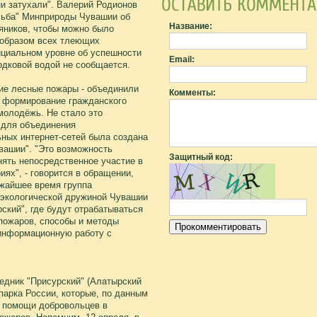
ни затухали". Валерий Родионов
осьба" Минприроды Чувашии об
Название:
яников, чтобы можно было
 образом всех тлеющих
ициальном уровне об успешности
Email:
одковой водой не сообщается.
ие лесные пожары - объединили
Комменты:
ь формирование гражданского
молодёжь. Не стало это
е для объединения
ьных интернет-сетей была создана
вашии". "Это возможность
Защитный код:
нять непосредственное участие в
ях", - говорится в обращении,
ижайшее время группа
экологической дружиной Чувашии
ский", где будут отрабатываться
пожаров, способы и методы
 информационную работу с
дник "Присурский" (Алатырский
парка России, которые, по данным
 помощи добровольцев в