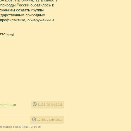
ожаров. Напомним, 12 апреля, в
нприроды России обратилось к
ожением создать группы
сударственным природным
 профилактике, обнаружении и
779.html
торфяники
11:02, 21.04.2011
12:45, 03.08.2010
ведников Российских, 3.19 км