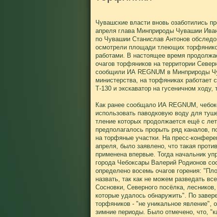
Чувашские власти вновь озаботились п
апреля глава Минприроды Чувашии Ива
по Чувашии Станислав Антонов обследо
осмотрели площади тлеющих торфянико
работами. В настоящее время продолжа
очагов торфяников на территории Северн
сообщили ИА REGNUM в Минприроды Чу
министерства, на торфяниках работает 
Т-130 и экскаватор на гусеничном ходу,
Как ранее сообщало ИА REGNUM, чебок
использовать паводковую воду для туш
тление которых продолжается ещё с лет
предполагалось прорыть ряд каналов, п
на торфяные участки. На пресс-конфере
апреля, было заявлено, что такая проти
применена впервые. Тогда начальник уп
города Чебоксары Валерий Родионов со
определено восемь очагов горения: "П
назвать, так как не можем разведать вс
Сосновки, Северного посёлка, лесников, 
которые удалось обнаружить". По завер
торфяников - "не уникальное явление", 
зимние периоды. Было отмечено, что, "к