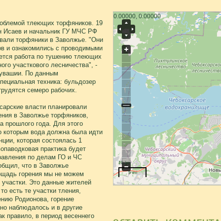
0.00000, 0.00000
роблемой тлеющих торфяников. 19
н Исаев и начальник ГУ МЧС РФ
вали торфяники в Заволжье. "Они
в и ознакомились с проводимыми
ется работа по тушению тлеющих
ого участкового лесничества", -
вашии. По данным
специальная техника: бульдозер
 трудятся семеро рабочих.
сарские власти планировали
ения в Заволжье торфяников,
а прошлого года. Для этого
о которым вода должна была идти
нции, которая состоялась 1
вопаводковая практика будет
равления по делам ГО и ЧС
10 km
общил, что в Заволжье
лощадь горения мы не можем
5 mi
е участки. Это данные жителей
то есть те участки тления,
ению Родионова, горение
оно наблюдалось и в другие
ак правило, в период весеннего