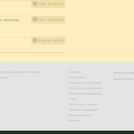
13:58, 14.08.2010
е Чебоксар -
13:31, 23.08.2010
20:29, 07.08.2010
лонтеры, коллектив "Карты
Главная
РАБОТАЕТ НА БА
омощи"
Сообщения
СЕРВЕРЕ ОТ
FAST
Отправить сообщение
Получать уведомления
Полезная информация
О нас
Чем можно помочь?
Правила модерации
Благодарности
Новости