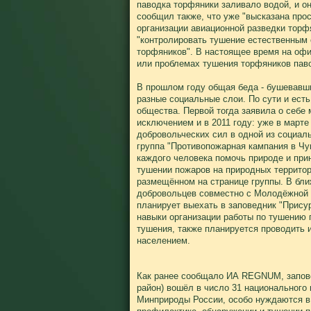
паводка торфяники заливало водой, и о
сообщил также, что уже "высказана пр
организации авиационной разведки торф
"контролировать тушение естественным
торфяников". В настоящее время на оф
или проблемах тушения торфяников пав
В прошлом году общая беда - бушевавш
разные социальные слои. По сути и ест
общества. Первой тогда заявила о себе 
исключением и в 2011 году: уже в март
добровольческих сил в одной из социал
группа "Противопожарная кампания в Чу
каждого человека помочь природе и при
тушении пожаров на природных территори
размещённом на странице группы. В бл
добровольцев совместно с Молодёжной 
планирует выехать в заповедник "Присур
навыки организации работы по тушению 
тушения, также планируется проводить
населением.
Как ранее сообщало ИА REGNUM, запове
район) вошёл в число 31 национального 
Минприроды России, особо нуждаются в