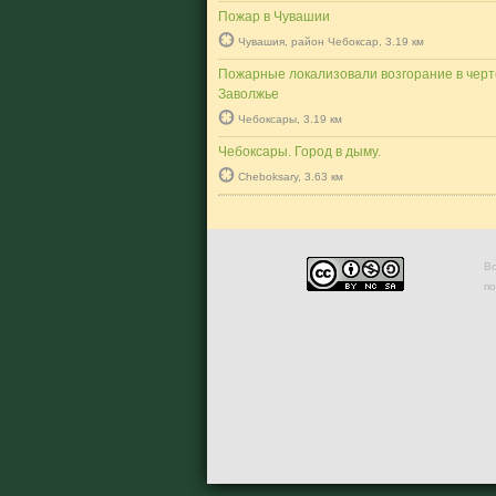
Пожар в Чувашии
Чувашия, район Чебоксар, 3.19 км
Пожарные локализовали возгорание в черт
Заволжье
Чебоксары, 3.19 км
Чебоксары. Город в дыму.
Cheboksary, 3.63 км
Во
п