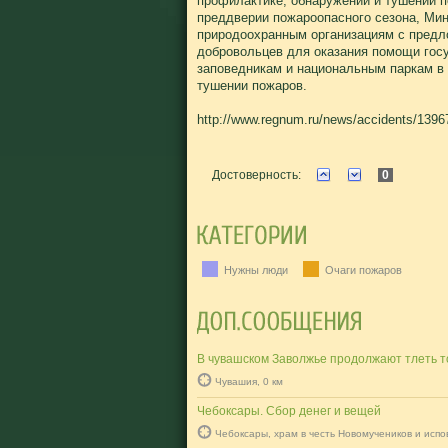
профилактике, обнаружении и тушении п
преддверии пожароопасного сезона, Ми
природоохранным организациям с предл
добровольцев для оказания помощи го
заповедникам и национальным паркам в
тушении пожаров.
http://www.regnum.ru/news/accidents/1396
Достоверность:
0
Нужны люди
Очаги пожаров
В чувашском Заволжье продолжают тлеть 
Чувашия, 0 км
Чебоксары. Сбор денег и вещей
Чебоксары, храм в честь Новомучеников и испо