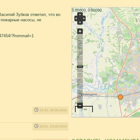
0.00000, 0.00000
асилий Зубков отметил, что во
 пожарные насосы, не
747454/?frommail=1
10 km
5 mi
22:32, 16.08.2010
20:51, 23.08.2010