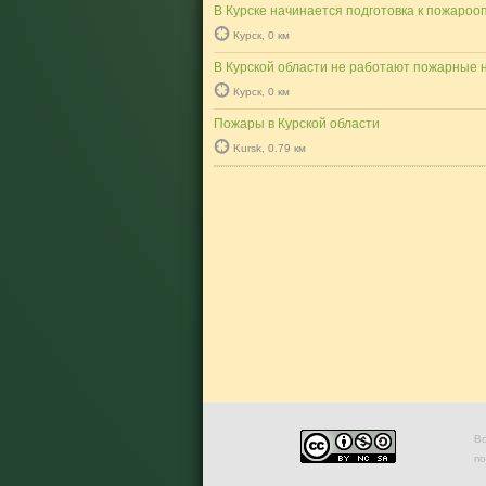
В Курске начинается подготовка к пожароо
Курск, 0 км
В Курской области не работают пожарные 
Курск, 0 км
Пожары в Курской области
Kursk, 0.79 км
Во
п