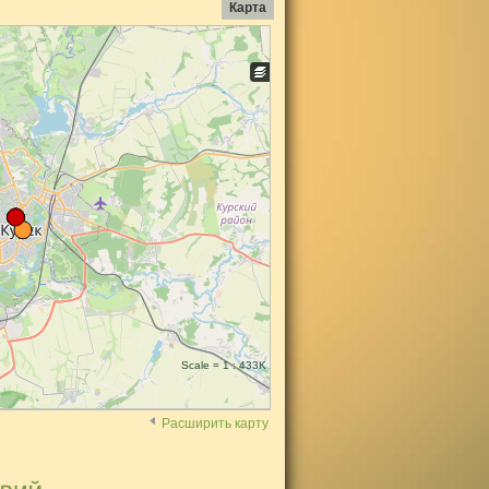
Карта
Scale = 1 : 433K
Расширить карту