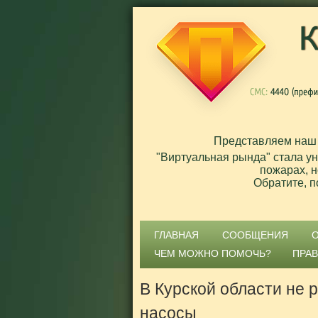
Представляем наш
"Виртуальная рында" стала у
пожарах, н
Обратите, п
ГЛАВНАЯ
СООБЩЕНИЯ
ЧЕМ МОЖНО ПОМОЧЬ?
ПРА
В Курской области не
насосы