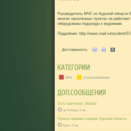
Руководитель МЧС по Курской области В
многих населенных пунктах не работают
оборудованы подъезды к водоемам.
Подробнее: http://news.mail.ru/incident/5
Достоверность:
0
МЧС
Злоупотребления
Есть транспорт. (Курск)
пр Победы, 0 км
Пункты приёма помощи. Курская область
Курск, 0 км