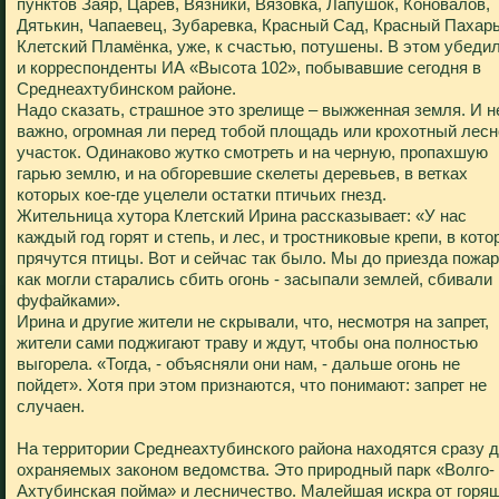
пунктов Заяр, Царев, Вязники, Вязовка, Лапушок, Коновалов,
Дятькин, Чапаевец, Зубаревка, Красный Сад, Красный Пахарь
Клетский Пламёнка, уже, к счастью, потушены. В этом убеди
и корреспонденты ИА «Высота 102», побывавшие сегодня в
Среднеахтубинском районе.
Надо сказать, страшное это зрелище – выжженная земля. И н
важно, огромная ли перед тобой площадь или крохотный лесн
участок. Одинаково жутко смотреть и на черную, пропахшую
гарью землю, и на обгоревшие скелеты деревьев, в ветках
которых кое-где уцелели остатки птичьих гнезд.
Жительница хутора Клетский Ирина рассказывает: «У нас
каждый год горят и степь, и лес, и тростниковые крепи, в кот
прячутся птицы. Вот и сейчас так было. Мы до приезда пожа
как могли старались сбить огонь - засыпали землей, сбивали
фуфайками».
Ирина и другие жители не скрывали, что, несмотря на запрет,
жители сами поджигают траву и ждут, чтобы она полностью
выгорела. «Тогда, - объясняли они нам, - дальше огонь не
пойдет». Хотя при этом признаются, что понимают: запрет не
случаен.
На территории Среднеахтубинского района находятся сразу 
охраняемых законом ведомства. Это природный парк «Волго-
Ахтубинская пойма» и лесничество. Малейшая искра от горя