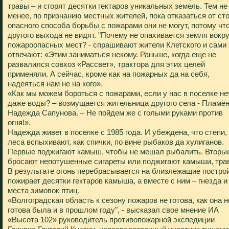
травы – и сгорят десятки гектаров уникальных земель. Тем не
менее, по признанию местных жителей, пока отказаться от ст
опасного способа борьбы с пожарами они не могут, потому чт
другого выхода не видят. "Почему не опахивается земля вокру
пожароопасных мест? - спрашивают жители Клетского и сами
отвечают: «Этим заниматься некому. Раньше, когда еще не
развалился совхоз «Рассвет», трактора для этих целей
применяли. А сейчас, кроме как на пожарных да на себя,
надеяться нам не на кого».
«Как мы можем бороться с пожарами, если у нас в поселке не
даже воды? – возмущается жительница другого села - Пламён
Надежда Сапунова. – Не пойдем же с голыми руками против
огня!».
Надежда живет в поселке с 1985 года. И убеждена, что степи,
леса вспыхивают, как спички, по вине рыбаков да хулиганов.
Первые поджигают камыш, чтобы не мешал рыбалить. Вторы
бросают непотушенные сигареты или поджигают камыши, трав
В результате огонь перебрасывается на близлежащие построй
пожирает десятки гектаров камыша, а вместе с ним – гнезда и
места зимовок птиц.
«Волгоградская область к сезону пожаров не готова, как она н
готова была и в прошлом году", - высказал свое мнение ИА
«Высота 102» руководитель противопожарной экспедиции