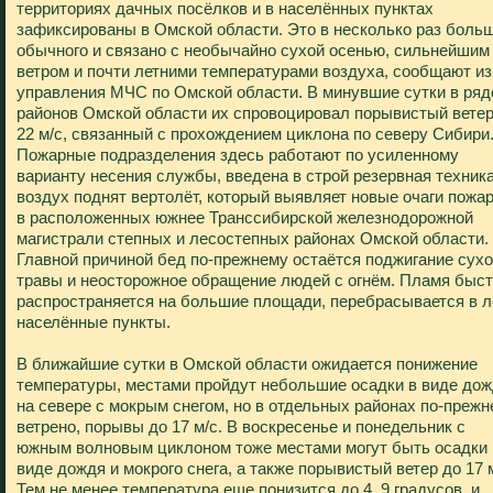
территориях дачных посёлков и в населённых пунктах
зафиксированы в Омской области. Это в несколько раз боль
обычного и связано с необычайно сухой осенью, сильнейшим
ветром и почти летними температурами воздуха, сообщают из
управления МЧС по Омской области. В минувшие сутки в ряд
районов Омской области их спровоцировал порывистый ветер
22 м/с, связанный с прохождением циклона по северу Сибири
Пожарные подразделения здесь работают по усиленному
варианту несения службы, введена в строй резервная техника
воздух поднят вертолёт, который выявляет новые очаги пожа
в расположенных южнее Транссибирской железнодорожной
магистрали степных и лесостепных районах Омской области.
Главной причиной бед по-прежнему остаётся поджигание сух
травы и неосторожное обращение людей с огнём. Пламя быс
распространяется на большие площади, перебрасывается в л
населённые пункты.
В ближайшие сутки в Омской области ожидается понижение
температуры, местами пройдут небольшие осадки в виде дож
на севере с мокрым снегом, но в отдельных районах по-преж
ветрено, порывы до 17 м/с. В воскресенье и понедельник с
южным волновым циклоном тоже местами могут быть осадки 
виде дождя и мокрого снега, а также порывистый ветер до 17 м
Тем не менее температура еще понизится до 4..9 градусов, и