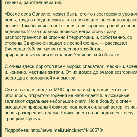
техники, работает авиация.
«Возле села Свирино, может быть, кто-то неосторожно урони
огонь, трудно предположить, что произошло, но очаг возгоран
возник. Там бывшие сельхозполя, они заросли травой и сосно
водником. Из-за сильных порывов ветра огонь сразу
распространился на огромной территории, и, собственно, со
стороны Свирино он зашел в лесной фонд», — рассказал
Вячеслав Кублик, министр лесного хозяйства,
природопользования и экологии Ульяновской области.
C огнем здесь борются всем миром: спасатели, лесники, вое
и, конечно, местные жители. От их домов до очагов возгорани
всего два с половиной километра.
Сутки назад в сводках МЧС прошла информация, что все
обошлось, открытого горения не наблюдается, а пожарные
заливают отдельные небольшие очаги. Но в борьбу с огнем
вмешался природный фактор: поднялся сильный ветер, из ис
вновь разгорелось пламя. Ближе всего огонь подошел к селу
Троицкий Сунгур.
Подробнее: http://news.mail.ru/incident/4468578/