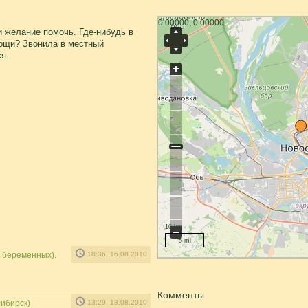
0.00000, 0.00000
и желание помочь. Где-нибудь в
мощи? Звонила в местный
ся.
10 km
5 mi
я беременных).
18:36, 16.08.2010
Комменты
сибирск)
13:29, 18.08.2010