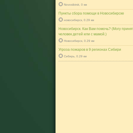
Novosibirsk, 0 км
Пункты сбора помощи в Новосибирске
новосибирск, 0.29 км
Новосибирск. Как Вам помочь? (Могу принят
человек детей или с мамой.)
Новосибирск, 0.29 км
Угроза пожаров в 9 регионах Сибири
Сибирь, 0.29 км