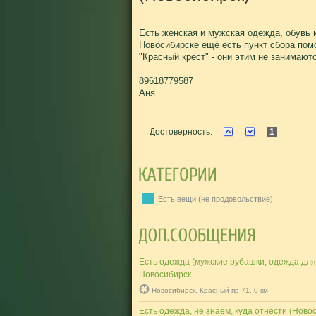
Есть женская и мужская одежда, обувь 
Новосибирске ещё есть пункт сбора по
"Красный крест" - они этим не занимают
89618779587
Аня
Достоверность:
1
Есть вещи (не продовольствие)
Есть одежда (мужские рубашки, одежда дл
Новосибирск
Новосибирск, Красный пр 71, 0 км
Есть одежда, не знаем, куда отнести (Ново