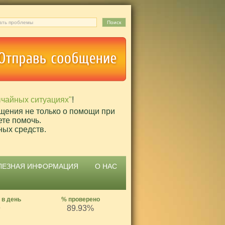
ычайных ситуациях"
!
щения не только о помощи при
ете помочь.
ных средств.
ЛЕЗНАЯ ИНФОРМАЦИЯ
О НАС
 в день
% проверено
9
89.93%