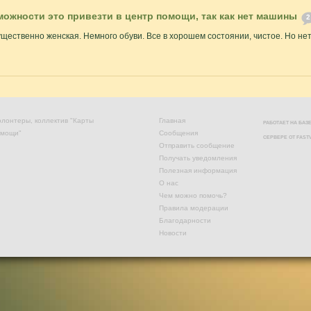
можности это привезти в центр помощи, так как нет машины
2
щественно женская. Немного обуви. Все в хорошем состоянии, чистое. Но нет
лонтеры, коллектив "Карты
Главная
РАБОТАЕТ НА БА
омощи"
Сообщения
СЕРВЕРЕ ОТ
FAST
Отправить сообщение
Получать уведомления
Полезная информация
О нас
Чем можно помочь?
Правила модерации
Благодарности
Новости