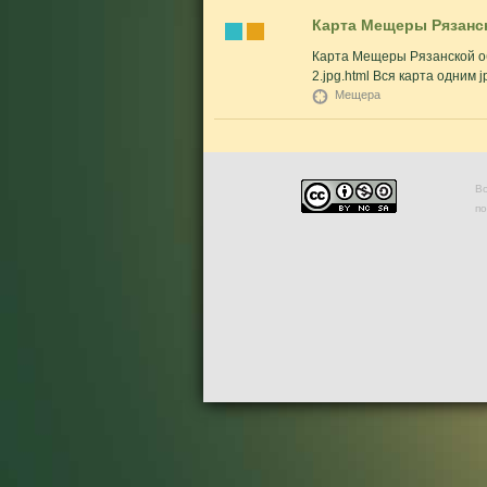
Карта Мещеры Рязанс
Карта Мещеры Рязанской об
2.jpg.html Вся карта одним jp
Мещера
Во
п