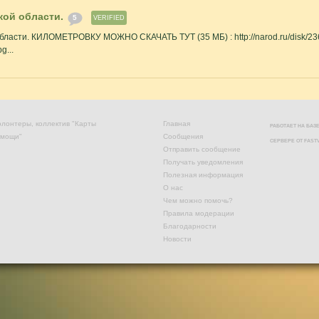
кой области.
5
VERIFIED
ласти. КИЛОМЕТРОВКУ МОЖНО СКАЧАТЬ ТУТ (35 МБ) : http://narod.ru/disk/2
g...
лонтеры, коллектив "Карты
Главная
РАБОТАЕТ НА БА
омощи"
Сообщения
СЕРВЕРЕ ОТ
FAST
Отправить сообщение
Получать уведомления
Полезная информация
О нас
Чем можно помочь?
Правила модерации
Благодарности
Новости