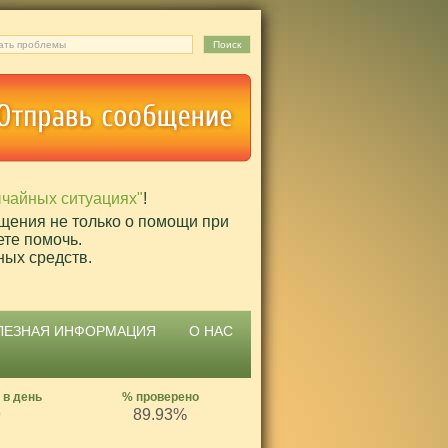
ычайных ситуациях"
!
щения не только о помощи при
ете помочь.
ных средств.
ЛЕЗНАЯ ИНФОРМАЦИЯ
О НАС
 в день
% проверено
9
89.93%