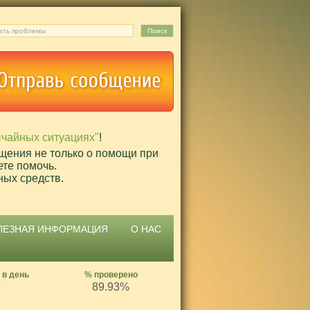
ычайных ситуациях"
!
щения не только о помощи при
ете помочь.
ных средств.
ЛЕЗНАЯ ИНФОРМАЦИЯ
О НАС
 в день
% проверено
9
89.93%