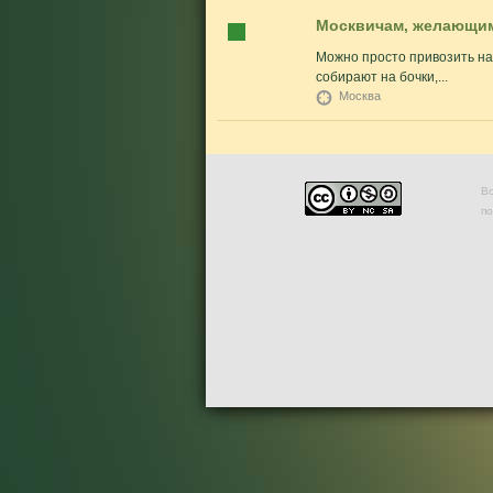
Москвичам, желающим
Можно просто привозить нали
собирают на бочки,...
Москва
Во
п