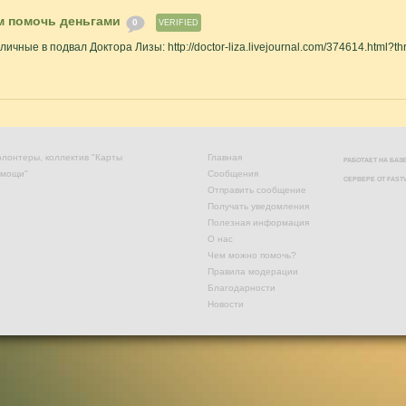
 помочь деньгами
0
VERIFIED
чные в подвал Доктора Лизы: http://doctor-liza.livejournal.com/374614.html?
лонтеры, коллектив "Карты
Главная
РАБОТАЕТ НА БА
омощи"
Сообщения
СЕРВЕРЕ ОТ
FAST
Отправить сообщение
Получать уведомления
Полезная информация
О нас
Чем можно помочь?
Правила модерации
Благодарности
Новости