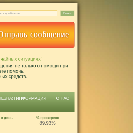
ычайных ситуациях"
!
щения не только о помощи при
ете помочь.
ных средств.
ЛЕЗНАЯ ИНФОРМАЦИЯ
О НАС
 в день
% проверено
9
89.93%