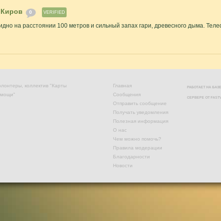
 Киров
0
VERIFIED
идно на расстоянии 100 метров и сильный запах гари, древесного дыма. Тел
лонтеры, коллектив "Карты
Главная
РАБОТАЕТ НА БА
омощи"
Сообщения
СЕРВЕРЕ ОТ
FAST
Отправить сообщение
Получать уведомления
Полезная информация
О нас
Чем можно помочь?
Правила модерации
Благодарности
Новости