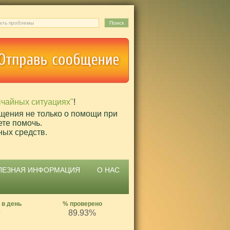
ычайных ситуациях"
!
щения не только о помощи при
ете помочь.
ных средств.
ЛЕЗНАЯ ИНФОРМАЦИЯ
О НАС
 в день
% проверено
9
89.93%