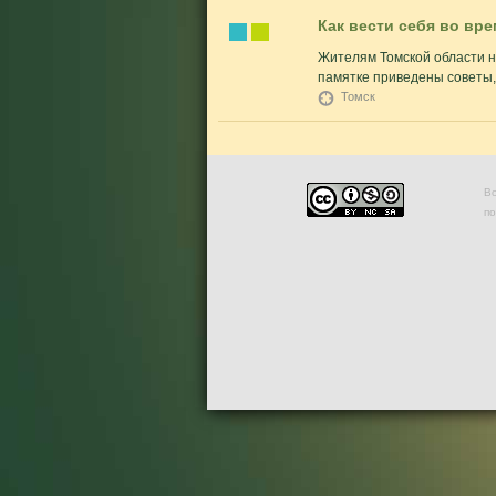
Как вести себя во вр
Жителям Томской области н
памятке приведены советы, к
Томск
Во
п