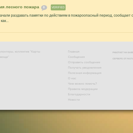
емя лесного пожара
0
VERIFIED
ачали раздавать памятки по действиям в пожароопасный период, сообщает 
ак...
лонтеры, коллектив "Карты
Главная
РАБОТАЕТ НА БА
омощи"
Сообщения
СЕРВЕРЕ ОТ
FAST
Отправить сообщение
Получать уведомления
Полезная информация
О нас
Чем можно помочь?
Правила модерации
Благодарности
Новости