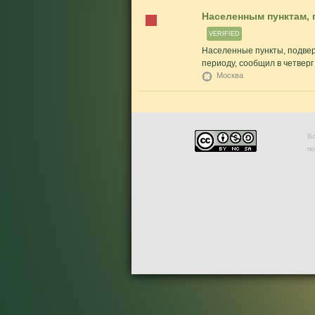
Населенным пунктам, 
VERIFIED
Населенные пункты, подвер
периоду, сообщил в четверг 
Москва
Во
п