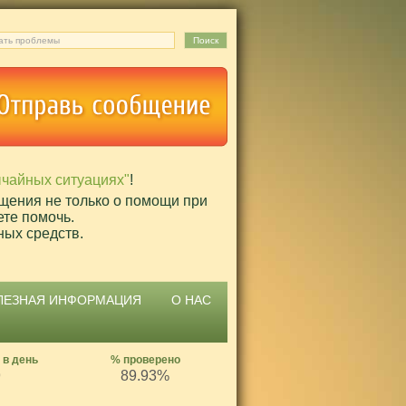
ычайных ситуациях"
!
щения не только о помощи при
ете помочь.
ных средств.
ЛЕЗНАЯ ИНФОРМАЦИЯ
О НАС
 в день
% проверено
9
89.93%