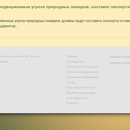
подверженным угрозе природных пожаров, составят паспорта
женные угрозе природных пожаров, должны будут составить паспорта готов
директор...
лонтеры, коллектив "Карты
Главная
РАБОТАЕТ НА БА
омощи"
Сообщения
СЕРВЕРЕ ОТ
FAST
Отправить сообщение
Получать уведомления
Полезная информация
О нас
Чем можно помочь?
Правила модерации
Благодарности
Новости