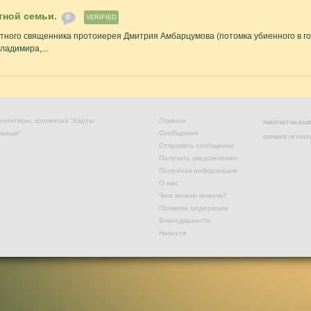
тной семьи.
0
VERIFIED
етного священника протоиерея Дмитрия Амбарцумова (потомка убиенного в 
адимира,...
лонтеры, коллектив "Карты
Главная
РАБОТАЕТ НА БА
омощи"
Сообщения
СЕРВЕРЕ ОТ
FAST
Отправить сообщение
Получать уведомления
Полезная информация
О нас
Чем можно помочь?
Правила модерации
Благодарности
Новости