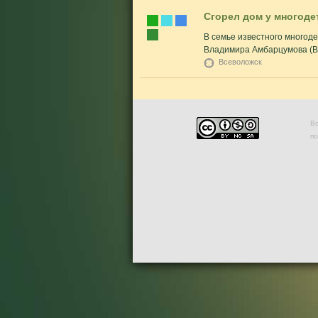
Сгорел дом у многоде
В семье известного многод
Владимира Амбарцумова (Вл
Всеволожск
Во
п