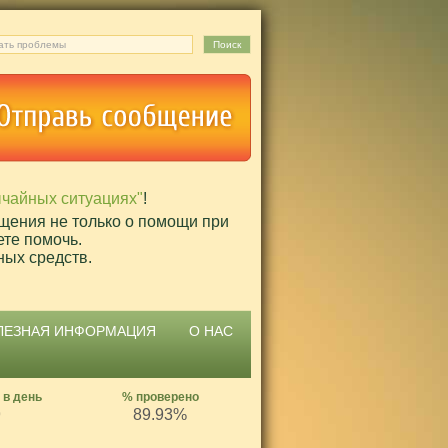
ычайных ситуациях"
!
щения не только о помощи при
ете помочь.
ных средств.
ЛЕЗНАЯ ИНФОРМАЦИЯ
О НАС
 в день
% проверено
9
89.93%