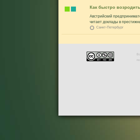
Как быстро возродить
Австрийский предпринимате
читает доклады в престижны
Санкт-Петербург
Во
п