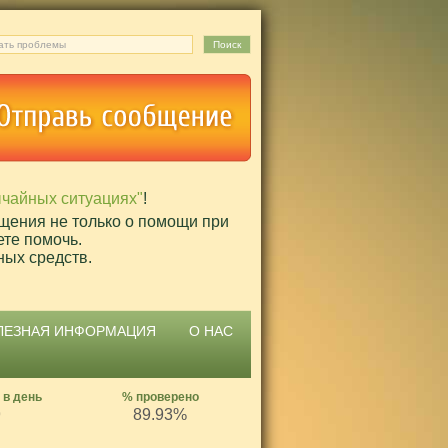
ычайных ситуациях"
!
щения не только о помощи при
ете помочь.
ных средств.
ЛЕЗНАЯ ИНФОРМАЦИЯ
О НАС
 в день
% проверено
9
89.93%