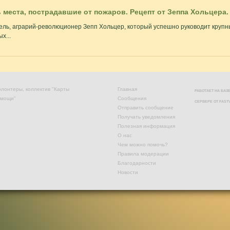
 места, пострадавшие от пожаров. Рецепт от Зеппа Хольцера.
ль, аграрий-революционер Зепп Хольцер, который успешно руководит крупн
х...
лонтеры, коллектив "Карты
Главная
РАБОТАЕТ НА БА
омощи"
Сообщения
СЕРВЕРЕ ОТ
FAST
Отправить сообщение
Получать уведомления
Полезная информация
О нас
Чем можно помочь?
Правила модерации
Благодарности
Новости