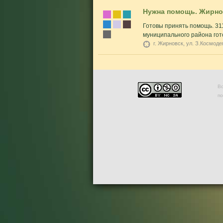
Нужна помощь. Жирнов
Готовы принять помощь. 31
муниципального района гото
г. Жирновск, ул. З.Космоде
Во
п