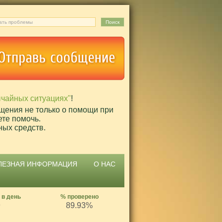
ычайных ситуациях"
!
щения не только о помощи при
ете помочь.
ных средств.
ЛЕЗНАЯ ИНФОРМАЦИЯ
О НАС
 в день
% проверено
9
89.93%