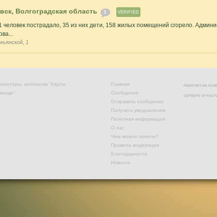
ск, Волгоградская область
1
VERIFIED
1 человек пострадало, 35 из них дети, 158 жилых помещений сгорело. Админ
ва...
мьянской, 1
лонтеры, коллектив "Карты
Главная
РАБОТАЕТ НА БА
омощи"
Сообщения
СЕРВЕРЕ ОТ
FAST
Отправить сообщение
Получать уведомления
Полезная информация
О нас
Чем можно помочь?
Правила модерации
Благодарности
Новости