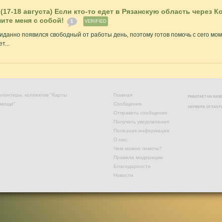
17-18 августа) Если кто-то едет в Рязанскую область через К
ите меня с собой!
1
VERIFIED
иданно появился свободный от работы день, поэтому готов помочь с сего мо
т...
лонтеры, коллектив "Карты
Главная
РАБОТАЕТ НА БА
омощи"
Сообщения
СЕРВЕРЕ ОТ
FAST
Отправить сообщение
Получать уведомления
Полезная информация
О нас
Чем можно помочь?
Правила модерации
Благодарности
Новости