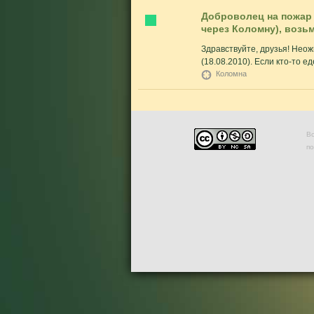
Доброволец на пожар (
через Коломну), возьм
Здравствуйте, друзья! Неож
(18.08.2010). Если кто-то еде
Коломна
Во
п