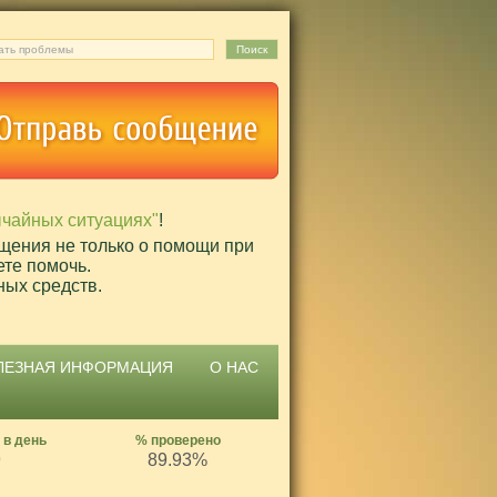
ычайных ситуациях"
!
щения не только о помощи при
ете помочь.
ных средств.
ЛЕЗНАЯ ИНФОРМАЦИЯ
О НАС
 в день
% проверено
9
89.93%