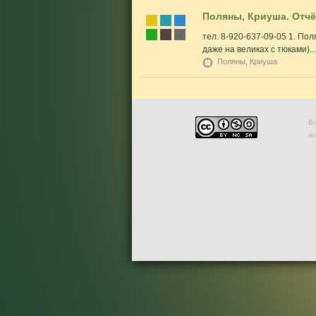
Поляны, Криуша. Отчё
тел. 8-920-637-09-05 1. По
даже на великах с тюками)...
Поляны, Криуша
Во
п