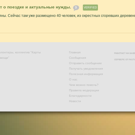
т о поездке и актуальные нужды.
3
VERIFIED
ляны. Сейчас там уже размещено 40 человек, из окрестных сгоревших деревен
лонтеры, коллектив "Карты
Главная
РАБОТАЕТ НА БА
омощи"
Сообщения
СЕРВЕРЕ ОТ
FAST
Отправить сообщение
Получать уведомления
Полезная информация
О нас
Чем можно помочь?
Правила модерации
Благодарности
Новости