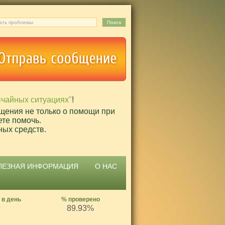
ычайных ситуациях"
!
щения не только о помощи при
ете помочь.
ных средств.
ЛЕЗНАЯ ИНФОРМАЦИЯ
О НАС
 в день
% проверено
9
89.93%