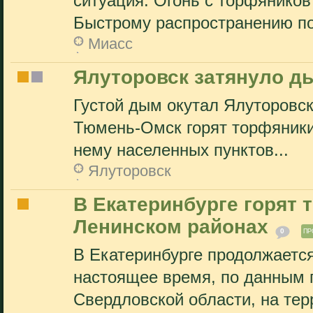
ситуация. Огонь с торфяников
Быстрому распространению по
Миасс
Ялуторовск затянуло 
Густой дым окутал Ялуторовс
Тюмень-Омск горят торфяники
нему населенных пунктов...
Ялуторовск
В Екатеринбурге горят 
Ленинском районах
0
ПР
В Екатеринбурге продолжаетс
настоящее время, по данным
Свердловской области, на терр