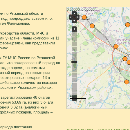
0.00000, 0.00000
ии по Рязанской области
под председательством и. о.
ргея Филимонова.
уководства области, МЧС и
ли участие члены комиссии из 11
ференцсвязи, они представили
онах.
м ГУ МЧС России по Рязанской
ло, что пожароопасный период на
декаде апреля, но самыми
анный период на территории
лесоторфяных пожаров: 13 в
 наибольшее количество пожаров
овском и Рязанском районах.
10 km
 зарегистрировано 48 очагов
ния 53,69 га, из них 3 очага
5 mi
ения 3,32 га (аналогичный
торфяных пожаров, площадь –
периода постоянно