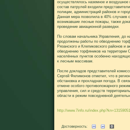
осуществлялось наземное и воздушное п
состав патрулей входили представители
полиции, администраций районов и горо
Данная мера позволила в 40% случаев 
возникавшие лесные пожары, также док
проведение авиационной разведки.
По словам начальника Управления, до н
продолжены работы по обводнению торф
Рязанского и Клепиковского районов и а
обводнению торфяников на территории С
населённых пунктов особенно находящи
к лесным массивам.
После докладов представителей комисси
Сергей Филимонов отметил, что в регио
обстановка и прохладная погода. В связ
отмене особого противопожарного режим
управления, сил и средств территориа
области в режим повседневной деятельн
http://www.7info.ru/index.php?kn=1315905
Достоверность:
0