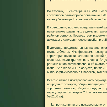
Во вторник, 13 сентября, в ГУ МЧС Росс
состоялось селекторное совещание КЧС 
вице-губернатора Рязанской области Се
В совещании, помимо представителей р
начальников различных ведомств, приня
районов региона. Посредством видеокон
доклады о ситуации, сложившейся в рай
В докладе, представленном начальнико
области Олегом Никифоровым, прозвуча
территории области начался во второй 
опасными были три летних месяца. За д
региона было зафиксировано 46 очагов 
июне, 22 в июле и 11 в августе, причём
было зафиксировано в Спасском, Клепик
Всего с начала пожароопасного периода
природных пожаров, общей площадью горе
торфяных пожаров, общей площадью гор
период прошлого года – 233 очага лесо
5962,50 га).
– На протяжении всего пожароопасного 