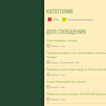
МЧС
Региональные власти
Сбор помощи - Рязань
Рязань, 0 км
Помощь вещами и хоз. средствами социаль
"Семья"
Рязань, Ласковский, 0 км
Реквизиты для сбора средств. Рязанская о
Рязань, 0 км
Атлас Рязанской обл. скачать
рязань, 0 км
Реквизиты для помощи. Российский Красны
Рязань, 0 км