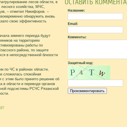
атрулирование лесов области, в
 лесного хозяйства, МЧС,
Название:
дов, – отметил Никифоров. –
своевременно обнаружить вновь
азало свою эффективность
Email:
ачала зимнего периода будут
Комменты:
яников на территориях
ктивизированы работы по
пасского района, по защите
хся в непосредственной близости
Защитный код:
и по ЧС в районах области,
не сложилась спокойная
и с этим было принято решение об
а в области и переводе органов
льной подсистемы РСЧС Рязанской
ости.
187