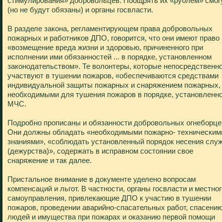
стимулирования» добровольцев. Поощрять их «рублем» смог
(но не будут обязаны) и органы госвласти.
В разделе закона, регламентирующем права добровольных
пожарных и работников ДПО, говорится, что они имеют право
«возмещение вреда жизни и здоровью, причиненного при
исполнении ими обязанностей ... в порядке, установленном
законодательством». Те волонтеры, которые непосредственн
участвуют в тушении пожаров, «обеспечиваются средствами
индивидуальной защиты пожарных и снаряжением пожарных,
необходимыми для тушения пожаров в порядке, установленн
МЧС.
Подробно прописаны и обязанности добровольных огнеборце
Они должны обладать «необходимыми пожарно- техническим
знаниями», «соблюдать установленный порядок несения слу
(дежурства)», содержать в исправном состоянии свое
снаряжение и так далее.
Пристальное внимание в документе уделено вопросам
компенсаций и льгот. В частности, органы госвласти и местног
самоуправления, привлекающие ДПО к участию в тушении
пожаров, проведении аварийно-спасательных работ, спасени
людей и имущества при пожарах и оказанию первой помощи